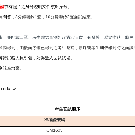
證
或有照片之身分證明文件核對身分。
員問答
，8分鐘響鈴1聲，10分鐘響鈴2聲面試結束。
毒，並配戴口罩。考生體溫量測如超過37.5度，有發燒、感冒症狀，將另
間內報到，由後面序號已報到之考生遞補，原序號考生則依報到時之面試
等待試務人員引領，始得進入面試試場。
到視為放棄。
u.edu.tw
考生面試順序
准考證號碼
CM1609