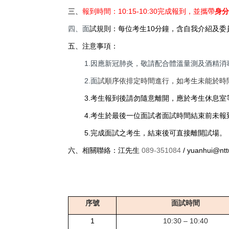
三、
報到時間：10:15-10:30完成報到，並攜帶
身分
四、面
試規則：每位考生10分鐘，含自我介紹及委
五、注意事項：
1.
因應新冠肺炎，敬請配合體溫量測及酒精消
2.
面
試順序依排定時間進行，如考生未能於時
3.
考生報到後請勿隨意離開，應於考生休息室
4.
考生於最後一位面試者面試時間結束前未報
5.
完成面試之考生，結束後可直接離開試場。
六、相關聯絡：江先生
089-351084
/ yuanhui@ntt
序號
面試時間
1
10:30 – 10:40