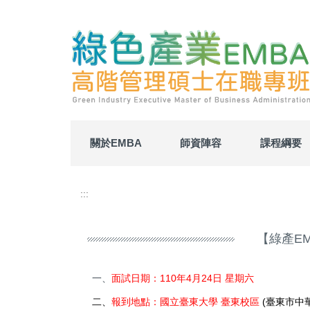
跳
到
主
要
內
容
區
關於EMBA
師資陣容
課程綱要
:::
【綠產E
一、
面試日期：110年4月24日 星期六
二、
報到地點：國立臺東大學 臺東校區
(
臺東市中華