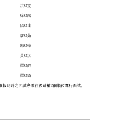
洪O雯
徐O鍇
陽O達
廖O茹
郭O樺
黃O淇
羅O鈞
羅O綺
依報到時之面試序號往後遞補2個順位進行面試。