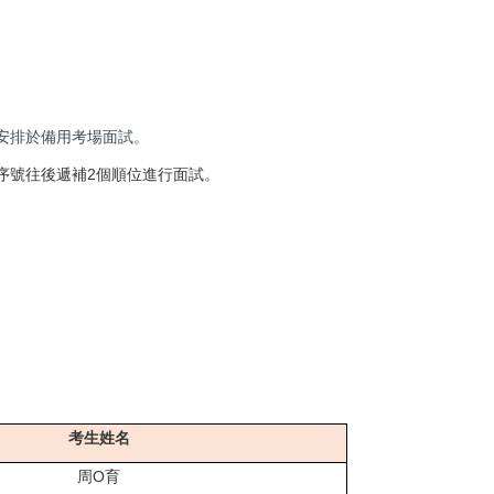
安排於備用考場面試。
序號往後遞補2個順位進行面試。
考生姓名
周O育